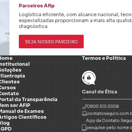
Parceiros Afip
Logística eficiente, com alcance nacional, tec
especializadas proporcionam a mais alta quali
diagnóstica
SEJA NOSSO PARCEIRO
Home
Termos e Política
Institucional
Soluções
Filantropia
Clientes
Cursos
Canal de Ética
Contato
Portal da Transparência
Vem ser AFIP
0800 515 0006
Manual de Exames
contatoseguro.com.b
Artigos Científicos
App da Contato Segu
Blog
pesquise pelo nome 
LGPD